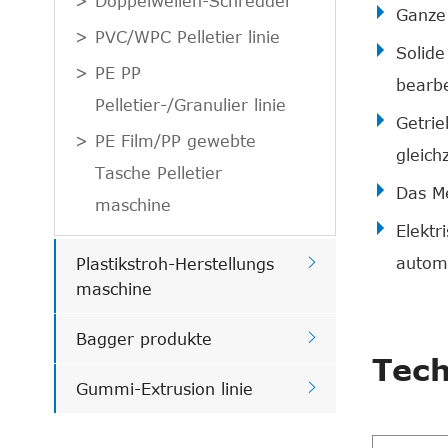
Doppelwellen-Schredder
Ganze 
PVC/WPC Pelletier linie
Solide
PE PP
bearbe
Pelletier-/Granulier linie
Getrie
PE Film/PP gewebte
gleich
Tasche Pelletier
Das Me
maschine
Elekt

automa
Plastikstroh-Herstellungs
maschine

Bagger produkte
Tech

Gummi-Extrusion linie