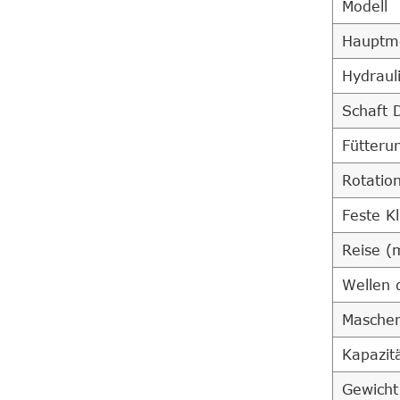
Modell
Hauptmo
Hydraul
Schaft 
Fütteru
Rotation
Feste K
Reise 
Wellen 
Masche
Kapazit
Gewicht