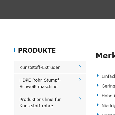
PRODUKTE
Merk

Kunststoff-Extruder
Einfac

HDPE Rohr-Stumpf-
Gering
Schweiß maschine
Hohe Q

Produktions linie für
Niedri
Kunststoff rohre