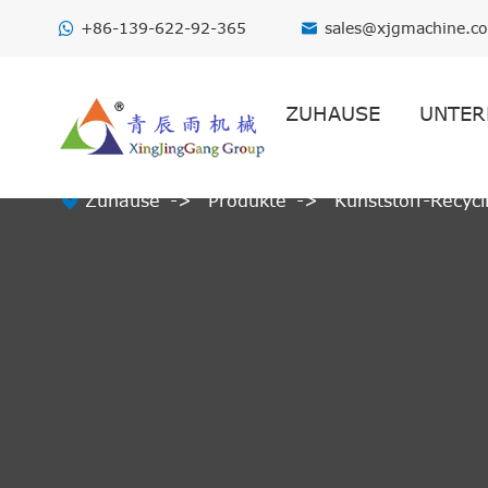
+86-139-622-92-365
sales@xjgmachine.c

ZUHAUSE
UNTER

Zuhause
Produkte
Kunststoff-Recyc