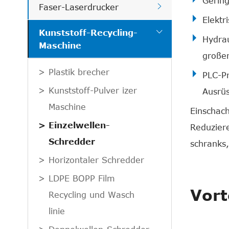
Gerin

Faser-Laserdrucker
Elektr

Kunststoff-Recycling-
Hydrau
Maschine
großer
Plastik brecher
PLC-Pr
Kunststoff-Pulver izer
Ausrüs
Maschine
Einschach
Einzelwellen-
Reduziere
Schredder
schranks,
Horizontaler Schredder
LDPE BOPP Film
Vort
Recycling und Wasch
linie