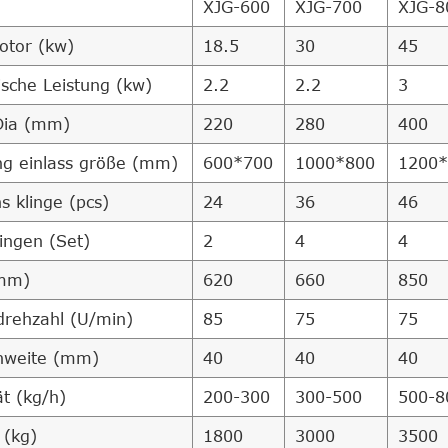
XJG-600
XJG-700
XJG-8
tor (kw)
18.5
30
45
ische Leistung (kw)
2.2
2.2
3
Dia (mm)
220
280
400
ng einlass größe (mm)
600*700
1000*800
1200*
s klinge (pcs)
24
36
46
lingen (Set)
2
4
4
(mm)
620
660
850
drehzahl (U/min)
85
75
75
nweite (mm)
40
40
40
ät (kg/h)
200-300
300-500
500-8
 (kg)
1800
3000
3500