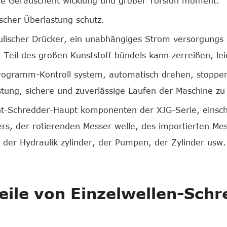
ge Geräuschent wicklung und großer Torsion moment.
ischer Überlastung schutz.
lischer Drücker, ein unabhängiges Strom versorgungs sy
 Teil des großen Kunststoff bündels kann zerreißen, lei
ogramm-Kontroll system, automatisch drehen, stoppen
tung, sichere und zuverlässige Laufen der Maschine zu 
t-Schredder-Haupt komponenten der XJG-Serie, einschl
rs, der rotierenden Messer welle, des importierten Mes
 der Hydraulik zylinder, der Pumpen, der Zylinder usw.
eile von Einzelwellen-Schr