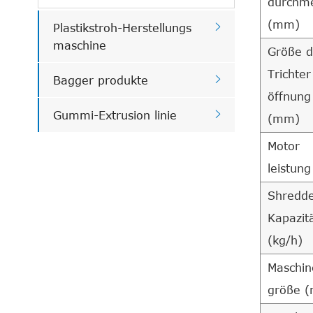
durchm
(mm)

Plastikstroh-Herstellungs
maschine
Größe d
Trichter

Bagger produkte
öffnung

Gummi-Extrusion linie
(mm)
Motor
leistung
Shredd
Kapazit
(kg/h)
Maschin
größe (