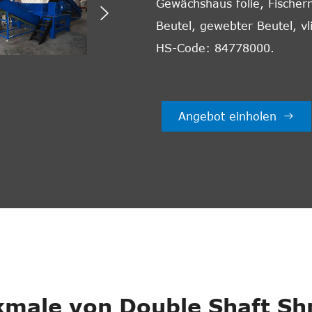
Gewächshaus folie, Fischer

Beutel, gewebter Beutel, vli
HS-Code: 84778000.
Angebot einholen

male von Double Shaft Sh