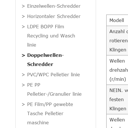
Einzelwellen-Schredder
Horizontaler Schredder
Modell
LDPE BOPP Film
Anzahl 
Recycling und Wasch
rotiere
linie
Klingen
Doppelwellen-
Wellen
Schredder
drehzah
PVC/WPC Pelletier linie
(r/min)
PE PP
NEIN. v
Pelletier-/Granulier linie
festen
PE Film/PP gewebte
Klingen
Tasche Pelletier
Wellen
maschine