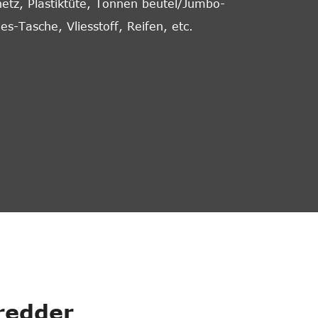
netz, Plastiktüte, Tonnen beutel/Jumbo-
es-Tasche, Vliesstoff, Reifen, etc.
redder