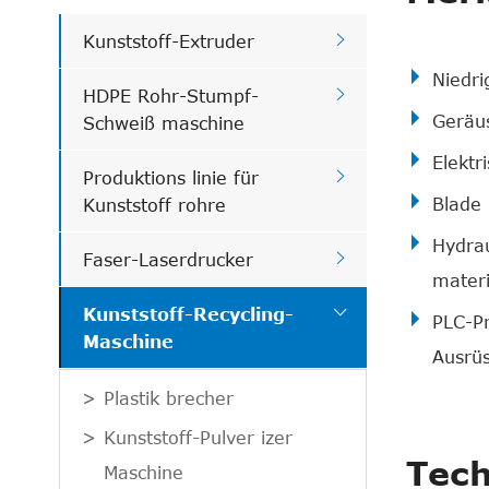

Kunststoff-Extruder
Niedri

HDPE Rohr-Stumpf-
Geräu
Schweiß maschine
Elektr

Produktions linie für
Blade 
Kunststoff rohre
Hydrau

Faser-Laserdrucker
materi

Kunststoff-Recycling-
PLC-Pr
Maschine
Ausrüs
Plastik brecher
Kunststoff-Pulver izer
Tech
Maschine