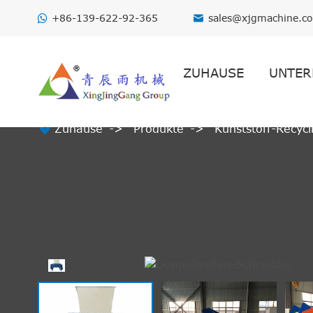
+86-139-622-92-365
sales@xjgmachine.c

ZUHAUSE
UNTER

Zuhause
Produkte
Kunststoff-Recyc