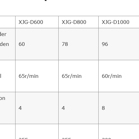
XJG-D600
XJG-D800
XJG-D1000
der
nden
60
78
96
l
65r/min
65r/min
60r/min
on
4
4
8