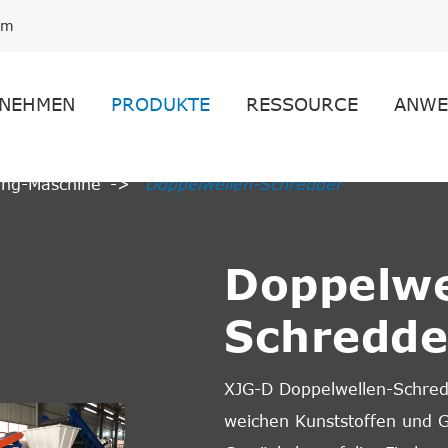
om
NEHMEN
PRODUKTE
RESSOURCE
ANWE
ling-Maschine
Doppelwellen-Schredder
Doppelwe
Schredde
XJG-D Doppelwellen-Schredd
weichen Kunststoffen und G